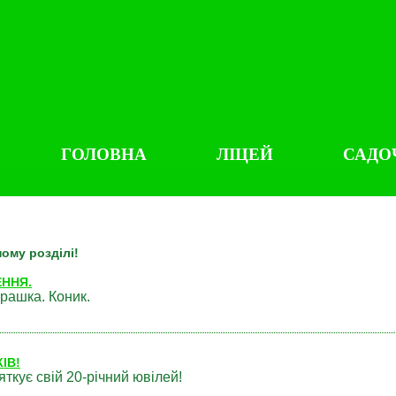
ГОЛОВНА
ЛІЦЕЙ
САДО
ому розділі!
ЕННЯ.
грашка. Коник.
КІВ!
яткує свій 20-річний ювілей!