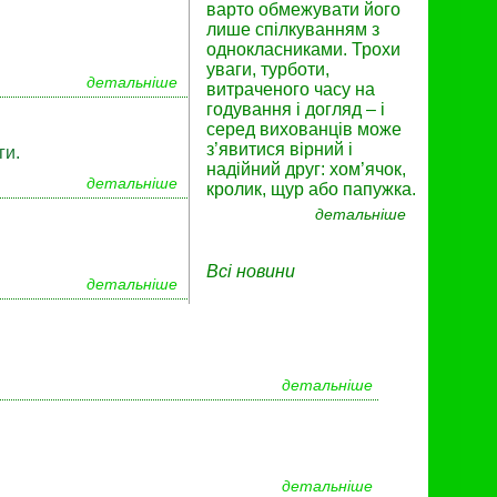
варто обмежувати його
лише спілкуванням з
однокласниками. Трохи
уваги, турботи,
детальніше
витраченого часу на
годування і догляд – і
серед вихованців може
з’явитися вірний і
ги.
надійний друг: хом’ячок,
детальніше
кролик, щур або папужка.
детальніше
Всі новини
детальніше
детальніше
детальніше