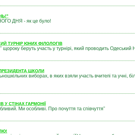
НЬ!"
ГО ДНЯ - як це було!
ЬКИЙ ТУРНІР ЮНИХ ФІЛОЛОГІВ
" щороку беруть участь у турнірі, який проводить Одеський 
ПРЕЗИДЕНТА ШКОЛИ
ьношкільних виборах, в яких взяли участь вчителі та учні, бі
В У СТІНАХ ГАРМОНІЇ
бливий. Ми особливі. Про почуття та співчуття"
ЛЮ!