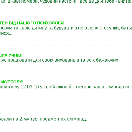
и, цікаві номери, чудовий настрій! І все це для тебе - вчите
АТЕЙ ВІД НАШОГО ПСИХОЛОГА!
розуміти свою дитину та будувати з нею легкі стосунки, бать
ися...
ШИХ УЧНІВ!
ує працювати для своїх вихованців та всіх бажаючих.
ІНІФУТБОЛУ!
ніфутболу 12.03.16 у своїй віковій категорії наша команда пос
!
ували на 2-му турі предметних олімпіад.