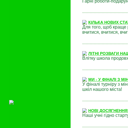
Гарні роботи-подарунк
КІЛЬКА НОВИХ СТ
Для того, щоб краще 
вчитися, вчитися, вчит
ЛІТНІ РОЗВАГИ НА
Влітку школа продовж
МИ - У ФІНАЛІ З М
У фіналі турніру з мі
шкіл нашого міста!
НОВІ ДОСЯГНЕННЯ
Наші учні гідно старт