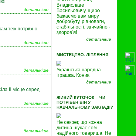
лю!
Владиславе
детальніше
Васильовичу, щиро
бажаємо вам миру,
добробуту, рівноваги,
стабільності, звичайно -
кам теж потрібно
здоров'я!
детальніше
детальніше
МИСТЕЦТВО. ЛІПЛЕННЯ.
Українська народна
детальніше
іграшка. Коник.
детальніше
іла ІІ місце серед
ЖИВИЙ КУТОЧОК – ЧИ
ПОТРІБЕН ВІН У
детальніше
НАВЧАЛЬНОМУ ЗАКЛАДІ?
Не секрет, що кожна
дитина шукає собі
детальніше
надійного товариша. Не