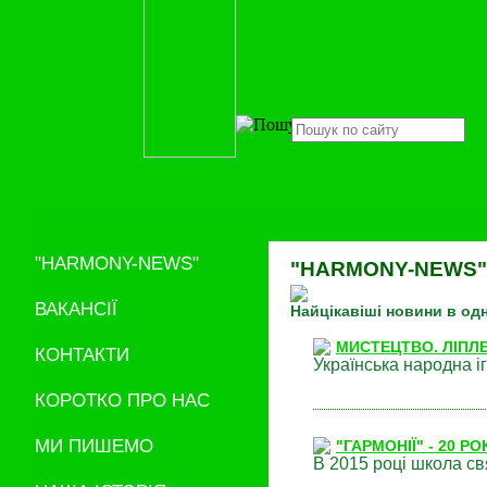
"HARMONY-NEWS"
"HARMONY-NEWS"
ВАКАНСІЇ
Найцікавіші новини в одн
МИСТЕЦТВО. ЛІПЛ
КОНТАКТИ
Українська народна і
КОРОТКО ПРО НАС
МИ ПИШЕМО
"ГАРМОНІЇ" - 20 РО
В 2015 році школа св