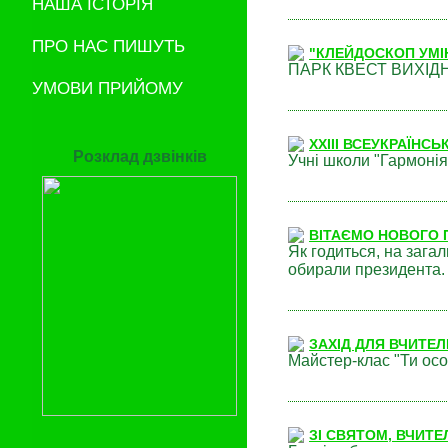
НАША ІСТОРІЯ
ПРО НАС ПИШУТЬ
"КЛЕЙДОСКОП УМІ
ПАРК КВЕСТ ВИХІДНО
УМОВИ ПРИЙОМУ
XXІII ВСЕУКРАЇНС
Розклад дзвінків
Учні школи "Гармонія
ВІТАЄМО НОВОГО 
Як годиться, на загал
обирали президента.
ЗАХІД ДЛЯ ВЧИТЕЛІ
Майстер-клас "Ти осо
ЗІ СВЯТОМ, ВЧИТЕ