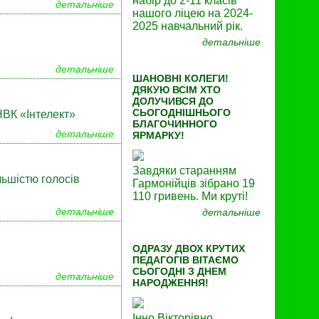
набір до 2-11 класів
детальніше
нашого ліцею на 2024-
2025 навчальний рік.
детальніше
детальніше
ШАНОВНІ КОЛЕГИ!
ДЯКУЮ ВСІМ ХТО
ДОЛУЧИВСЯ ДО
СЬОГОДНІШНЬОГО
НВК «Інтелект»
БЛАГОЧИННОГО
детальніше
ЯРМАРКУ!
Завдяки старанням
льшістю голосів
Гармонійців зібрано 19
110 гривень. Ми круті!
детальніше
детальніше
ОДРАЗУ ДВОХ КРУТИХ
ПЕДАГОГІВ ВІТАЄМО
СЬОГОДНІ З ДНЕМ
детальніше
НАРОДЖЕННЯ!
Інно Вікторівно,