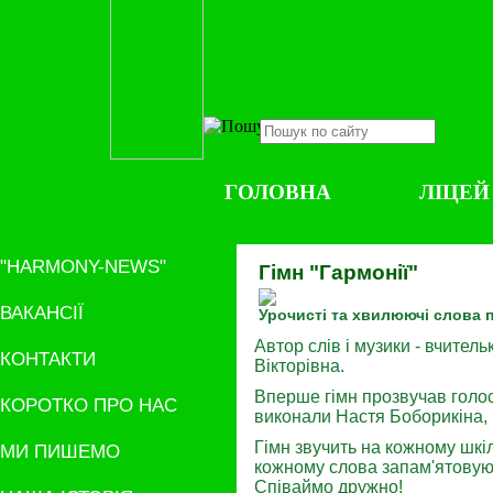
ГОЛОВНА
ЛІЦЕЙ
"HARMONY-NEWS"
Гімн "Гармонії"
ВАКАНСІЇ
Урочисті та хвилюючі слова 
Автор слів і музики - вчител
КОНТАКТИ
Вікторівна.
Вперше гімн прозвучав голос
КОРОТКО ПРО НАС
виконали Настя Боборикіна, 
Гімн звучить на кожному шкіл
МИ ПИШЕМО
кожному слова запам'ятовую
Співаймо дружно!