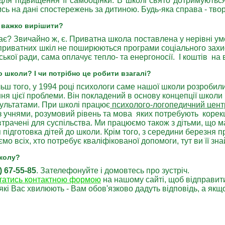
 для підвищення її самооцінки. В школі свято дотримуютьс
сь на дані спостережень за дитиною. Будь-яка справа - творч
кі важко вирішити?
немає? Звичайно ж, є. Приватна школа поставлена у нерівні 
 приватних шкіл не поширюються програми соціального захи
ської ради, сама оплачує тепло- та енергоносії. І коштів на
о школи? І чи потрібно це робити взагалі?
ільш того, у 1994 році психологи саме нашої школи розробил
я цієї проблеми. Він покладений в основу концепції школи і
ультатами. При школі працює
психолого-логопедичний цент
чнями, розумовий рівень та мова яких потребують корекції
втрачені для суспільства. Ми працюємо також з дітьми, що м
я підготовка дітей до школи. Крім того, з середини березня
о всіх, хто потребує кваліфікованої допомоги, тут ви її зна
школу?
) 67-55-85
. Зателефонуйте і домовтесь про зустріч.
татись контактною формою
на нашому сайті, щоб відправит
які Вас хвилюють - Вам обов'язково дадуть відповідь, а як