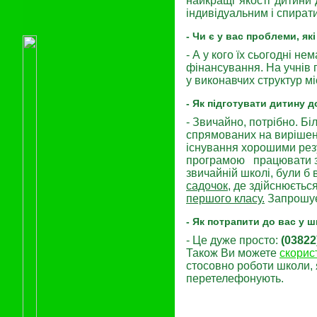
найкращі якості дитини
індивідуальним і спирати
- Чи є у вас проблеми, я
- А у кого їх сьогодні 
фінансування. На учнів
у виконавчих структур мі
- Як підготувати дитину д
- Звичайно, потрібно. Б
спрямованих на вирішенн
існування хорошими рез
програмою працювати з у
звичайній школі, були б 
садочок
, де здійснюєтьс
першого класу.
Запрошуєм
- Як потрапити до вас у 
- Це дуже просто:
(03822
Також Ви можете
скорис
стосовно роботи школи, 
перетелефонують.