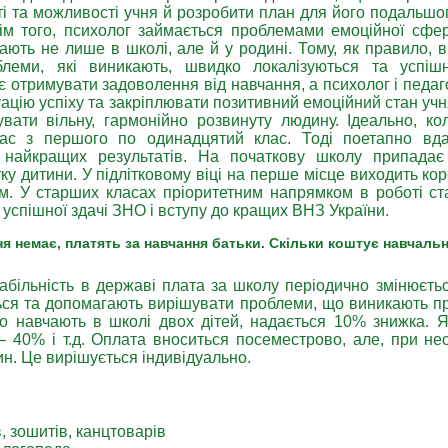
ті та можливості учня й розробити план для його подальшо
рім того, психолог займається проблемами емоційної сфе
кають не лише в школі, але й у родині. Тому, як правило, в
блеми, які виникають, швидко локалізуються та успіш
 отримувати задоволення від навчання, а психолог і педаг
ацію успіху та закріплювати позитивний емоційний стан учн
ати вільну, гармонійно розвинуту людину. Ідеально, ко
ас з першого по одинадцятий клас. Тоді поетапно вда
и найкращих результатів. На початкову школу припада
ку дитини. У підлітковому віці на перше місце виходить кор
м. У старших класах пріоритетним напрямком в роботі ст
 успішної здачі ЗНО і вступу до кращих ВНЗ України.
я немає, платять за навчання батьки. Скільки коштує навчаль
абільність в державі плата за школу періодично змінюєтьс
ться та допомагають вирішувати проблеми, що виникають пр
но навчають в школі двох дітей, надається 10% знижка. 
– 40% і т.д. Оплата вноситься посеместрово, але, при нео
ин. Це вирішується індивідуально.
в, зошитів, канцтоварів