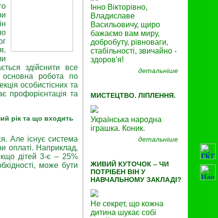
го
Інно Вікторівно,
ри
Владиславе
ін
Васильовичу, щиро
но
бажаємо вам миру,
ог
добробуту, рівноваги,
я.
стабільності, звичайно -
ли
здоров'я!
ється здійснити все
детальніше
є основна робота по
екція особистісних та
ає профорієнтація та
МИСТЕЦТВО. ЛІПЛЕННЯ.
ний рік та що входить
Українська народна
іграшка. Коник.
я. Але існує система
детальніше
и оплаті. Наприклад,
Якщо дітей 3-є – 25%
ЖИВИЙ КУТОЧОК – ЧИ
бхідності, може бути
ПОТРІБЕН ВІН У
НАВЧАЛЬНОМУ ЗАКЛАДІ?
Не секрет, що кожна
дитина шукає собі