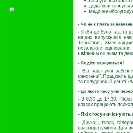
послуги психолога 
додаткові консульта
медичне обслугову
- Чи не є плата за навчан
- Якби це було так, то в
наших випускників навч
Тернополі, Хмельницько
незалежне оцінювання м
шкільним оцінкам та дек
- Як діти харчуються?
- Всі наші учні забез
санстанції. Працюють їда
та полуденок. В решті кл
- До якого часу учні пер
- З 8.30 до 17.30. Післ
класах працюють психоло
- Які стосунки існують
- Дружні, теплі, толер
взаєморозуміння. Для вчи