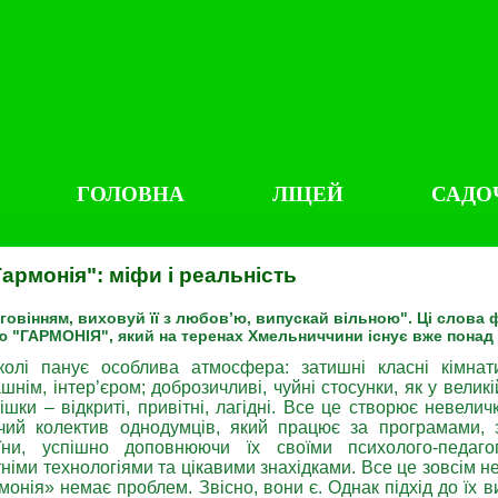
ГОЛОВНА
ЛІЦЕЙ
САДО
армонія": міфи і реальність
говінням, виховуй її з любов’ю, випускай вільною". Ці слов
ю "ГАРМОНІЯ", який на теренах Хмельниччини існує вже понад 
олі панує особлива атмосфера: затишні класні кімна
шнім, інтер’єром; доброзичливі, чуйні стосунки, як у великі
ішки – відкриті, привітні, лагідні. Все це створює невели
чий колектив однодумців, який працює за програмами
їни, успішно доповнюючи їх своїми психолого-педаго
тніми технологіями та цікавими знахідками. Все це зовсім н
монія» немає проблем. Звісно, вони є. Однак підхід до їх 