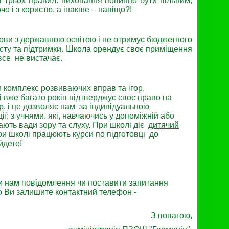
я трьох правил: виховання повинно бути вільним,
о і з користю, а інакше – навіщо?!
умови з державною освітою і не отримує бюджетного
сту та підтримки. Школа орендує своє приміщення
 все не вистачає.
и комплекс розвиваючих вправ та ігор,
 вже багато років підтверджує своє право на
р
, і це дозволяє нам за індивідуальною
; з учнями, які, навчаючись у допоміжній або
ають вади зору та слуху. При школі діє
дитячий
 при школі працюють
курси по підготовці до
йдете!
и нам повідомлення чи поставити запитання
що Ви залишите контактний телефон -
З повагою,