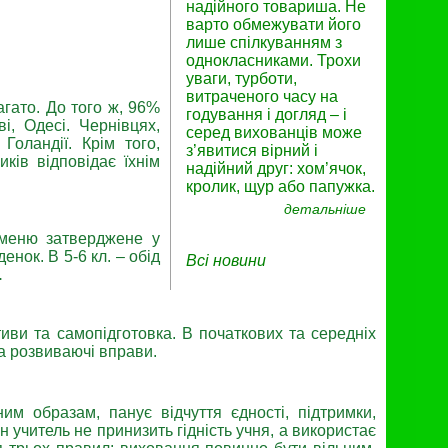
надійного товариша. Не
варто обмежувати його
лише спілкуванням з
однокласниками. Трохи
уваги, турботи,
витраченого часу на
агато. До того ж, 96%
годування і догляд – і
і, Одесі. Чернівцях,
серед вихованців може
Голандії. Крім того,
з’явитися вірний і
ків відповідає їхнім
надійний друг: хом’ячок,
кролик, щур або папужка.
детальніше
 меню затверджене у
нок. В 5-6 кл. – обід
Всі новини
.
тиви та самопідготовка. В початкових та середніх
та розвиваючі вправи.
им образам, панує відчуття єдності, підтримки,
 учитель не принизить гідність учня, а використає