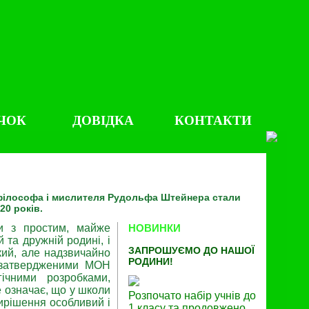
ЧОК
ДОВІДКА
КОНТАКТИ
а філософа і мислителя Рудольфа Штейнера стали
20 років.
ти з простим, майже
НОВИНКИ
й та дружній родині, і
ЗАПРОШУЄМО ДО НАШОЇ
чкий, але надзвичайно
РОДИНИ!
, затвердженими МОН
гічними розробками,
е означає, що у школи
Розпочато набір учнів до
вирішення особливий і
1 класу та продовжено