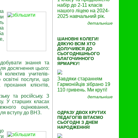
набір до 2-11 класів
нашого ліцею на 2024-
ла
2025 навчальний рік.
ли
ть
детальніше
за
ба
е,
ШАНОВНІ КОЛЕГИ!
ДЯКУЮ ВСІМ ХТО
ДОЛУЧИВСЯ ДО
СЬОГОДНІШНЬОГО
БЛАГОЧИННОГО
здобувати знання та
ЯРМАРКУ!
для досягнення цього:
й колектив учителів-
Завдяки старанням
освітні послуги, що
Гармонійців зібрано 19
 прохання клієнтів,
110 гривень. Ми круті!
зьку та російську. З
детальніше
ку. У старших класах
ежного оцінювання,
для вступу до ВНЗ.
ОДРАЗУ ДВОХ КРУТИХ
ПЕДАГОГІВ ВІТАЄМО
СЬОГОДНІ З ДНЕМ
НАРОДЖЕННЯ!
що
ти