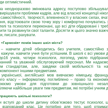
ди оптимістичний.
ла неодноразово змінювала адресу, поступово збільшува
ь вирішувати проблеми кадрів, але від власної концепції ніко
 самостійності, творчості, впевненості у власних силах, вча
ння, відстоювати свою точку зору і комфортно почуватись 
телі та психологи переконані, що всі діти обдаровані і тре
ити та розвинути свої таланти. Досягти ж цього значно важч
и, писати, рахувати.
 «Гармонія» поміж інших шкіл міста?
– навчити дітей обходитись без учителя, самостійно 
е кажучи. навчити учня бути успішним. В школі є всі умови 
до16 учнів, чотири психологи, логопед, уміло підібрани
аранний та уважний обслуговуючий персонал. Ми надаємо 
им стандартам, але, завдяки своїй мобільності та на
компонент іншими предметами.
 української, англійської мов вивчаємо німецьку, францу
ого класу – інформатику, поглиблено – право та економі
орюємо умови для підготовки до зовнішнього незал
іляючи найбільше уваги тим предметам, які потрібні учням 
 працюють шкільні психологи?
и вступі до школи дитину обов’язково тестує психолог, 
 відповідний клас. Це потрібно для того, щоб отрима