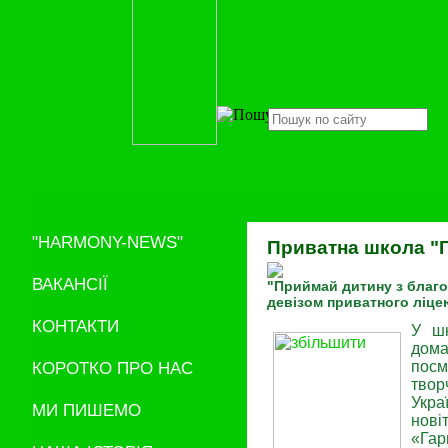
"HARMONY-NEWS"
Приватна школа "Г
ВАКАНСІЇ
"Приймай дитину з благо
девізом приватного ліце
КОНТАКТИ
У шк
дома
КОРОТКО ПРО НАС
посм
твор
Укра
МИ ПИШЕМО
нові
«Гар