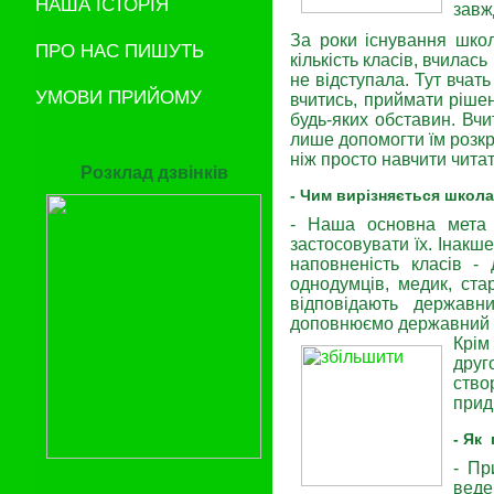
НАША ІСТОРІЯ
завж
За роки існування шко
ПРО НАС ПИШУТЬ
кількість класів, вчилас
не відступала. Тут вчать
УМОВИ ПРИЙОМУ
вчитись, приймати ріше
будь-яких обставин. Вчи
лише допомогти їм розкр
ніж просто навчити читат
Розклад дзвінків
- Чим вирізняється школа
- Наша основна мета 
застосовувати їх. Інакш
наповненість класів - 
однодумців, медик, ст
відповідають державн
доповнюємо державний 
Крім
друг
ств
прид
- Як
- Пр
веде