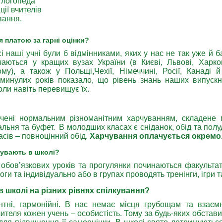
і логопеда
ції вчителів
вання.
ня платою за гарні оцінки?
сі наші учні були б відмінниками, яких у нас не так уже й б
аються у кращих вузах України (в Києві, Львові, Харков
му), а також у Польщі,Чехії, Німеччині, Росії, Канаді й 
инулих років показало, що рівень знань наших випускни
оли навіть перевищує їх.
печені нормальним різноманітним харчуванням, складене
льня та буфет. В молодших класах є сніданок, обід та полуде
асів – повноцінний обід.
Харчування оплачується окремо
ебувають в школі?
я обов’язкових уроків та прогулянки починаються факульта
ги та індивідуально або в групах проводять тренінги, ігри 
 в школі на різних рівнях спілкування?
антні, гармонійні. В нас немає місця грубощам та взаємн
теля кожен учень – особистість. Тому за будь-яких обставин