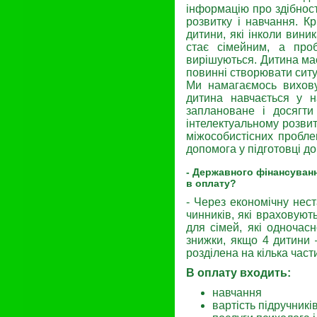
інформацію про здібнос
розвитку і навчання. К
дитини, які інколи вини
стає сімейним, а про
вирішуються. Дитина має
повинні створювати ситу
Ми намагаємось виховув
дитина навчається у н
заплановане і досягт
інтелектуальному розвит
міжособистісних пробле
допомога у підготовці до
- Державного фінансуванн
в оплату?
- Через економічну нест
чинників, які враховую
для сімей, які одночас
знижки, якщо 4 дитини 
розділена на кілька част
В оплату входить:
навчання
вартість підручникі