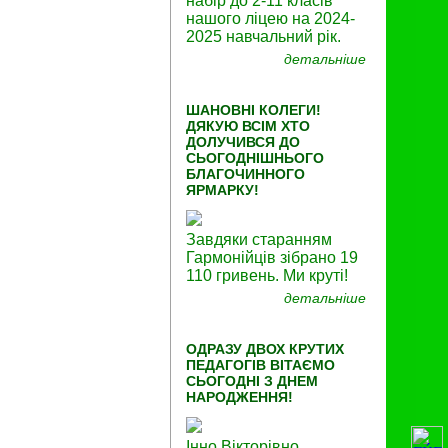
набір до 2-11 класів
нашого ліцею на 2024-
2025 навчальний рік.
детальніше
ШАНОВНІ КОЛЕГИ!
ДЯКУЮ ВСІМ ХТО
ДОЛУЧИВСЯ ДО
СЬОГОДНІШНЬОГО
БЛАГОЧИННОГО
ЯРМАРКУ!
Завдяки старанням
Гармонійців зібрано 19
110 гривень. Ми круті!
детальніше
ОДРАЗУ ДВОХ КРУТИХ
ПЕДАГОГІВ ВІТАЄМО
СЬОГОДНІ З ДНЕМ
НАРОДЖЕННЯ!
Інно Вікторівно,