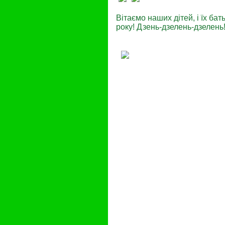
Вітаємо наших дітей, і їх ба
року! Дзень-дзелень-дзелень