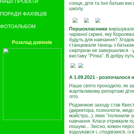
НАШІ ПРОЕКТИ
сонця, діти та їхні батьки ви
школу.
ПОРАДИ ФАХІВЦІВ
ФОТОАЛЬБОМ
Першокласники
вирішували
чарівної скрині, яку Королев
будуть для навчання? Згодом 
Розклад дзвінків
станцювали танець з батькам
сюрпризи не завершилися - у
виставу "Ріпка". В добру путь
А 1.09.2021 - розпочалося 
Наше свято проходило, як за
жартівливому репортажі діти
літо.
Родзинкою заходу став Квест
(директора, психологів, медс
майстра...), яких "полонили зл
навчання. Класи отримали пі
пошуки... Звісно, кожен перс
відшукався і, сподіваюся, із