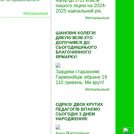
набір до 2-11 класів
нашого ліцею на 2024-
2025 навчальний рік.
детальніше
детальніше
ШАНОВНІ КОЛЕГИ!
ДЯКУЮ ВСІМ ХТО
ДОЛУЧИВСЯ ДО
СЬОГОДНІШНЬОГО
БЛАГОЧИННОГО
ЯРМАРКУ!
Завдяки старанням
Гармонійців зібрано 19
110 гривень. Ми круті!
детальніше
ОДРАЗУ ДВОХ КРУТИХ
ПЕДАГОГІВ ВІТАЄМО
СЬОГОДНІ З ДНЕМ
НАРОДЖЕННЯ!
Інно Вікторівно,