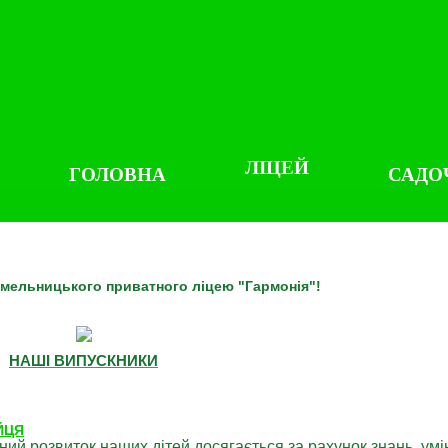
ЛІЦЕЙ
ГОЛОВНА
САДО
 Хмельницького приватного ліцею "Гармонія"!
НАШІ ВИПУСКНИКИ
ЙЦЯ
ний розвиток наших дітей досягається за рахунок знань, умі