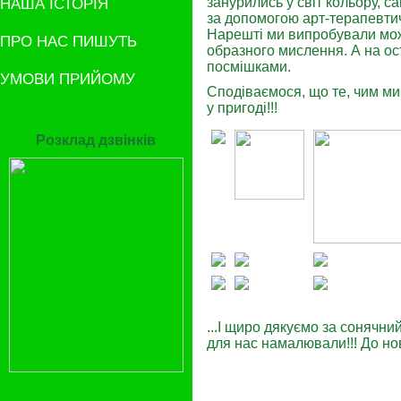
НАША ІСТОРІЯ
занурились у світ кольору, са
за допомогою арт-терапевтич
Нарешті ми випробували можл
ПРО НАС ПИШУТЬ
образного мислення. А на о
посмішками.
УМОВИ ПРИЙОМУ
Сподіваємося, що те, чим ми 
у пригоді!!!
Розклад дзвінків
...І щиро дякуємо за сонячний
для нас намалювали!!! До нов