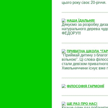
цього року своє 20-річчя.
НАША ЇДАЛЬНЯ!
Дякуємо за розробку диза
натурального дерева чудо
ФЕДОРУ!!!
ПРИВАТНА ШКОЛА "ГАРМ
"Приймай дитину з благог
вільною". Ці слова філо
стали девізом приватног
Хмельниччини існує вже п
ФІЛОСОФІЯ ГАРМОНІЇ
ЩЕ РАЗ ПРО НАС!
Краще один раз побачити,