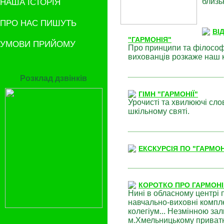
НАША ІСТОРІЯ
близь
ПРО НАС ПИШУТЬ
ВІ
"ГАРМОНІЯ"
УМОВИ ПРИЙОМУ
Про принципи та філософі
вихованців розкаже наш к
Розклад дзвінків
ГІМН "ГАРМОНІЇ"
Урочисті та хвилюючі сл
шкільному святі.
ЕКСКУРСІЯ ПО "ГАРМОН
КОРОТКО ПРО ГАРМОН
Нині в обласному центрі 
навчально-виховні комплек
колегіум... Незмінною за
м.Хмельницькому приватно