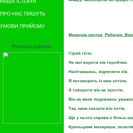
НАША ІСТОРІЯ
ПРО НАС ПИШУТЬ
УМОВИ ПРИЙОМУ
Медична сестра Рибачок Віра
Розклад дзвінків
Сірий гість
На мої ворота сів горобчик.
Налітавшись, відпочити сів.
Я поговорить із ним хотіла,
А говорити він не захотів.
Він на мене подививсь уважно
Так, наче сказати він хотів,
Що у нього справи є більш ва
Крильцями махнувши, полетів