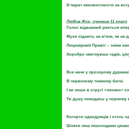
И парит неизвестности на вст
Любов Жур,
учениця 11 класу
Голос відважний рветься впе
Мухи сідають на м’язи, як на д
Лицемірний Привіт – зніме ка
Хоробро зметнувши гадів, цін
Все наче у прозорому дурмані
В червоному темному багні.
І не лише в отруті «лесних» сл
Ти душу покидаєш у чорному в
Когорти однодумців і хтось од
Шляхи лиш пішоходами цікав