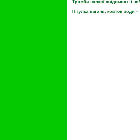
Тромби палкої свідомості і не
Пігулка вагань, ковток води – 