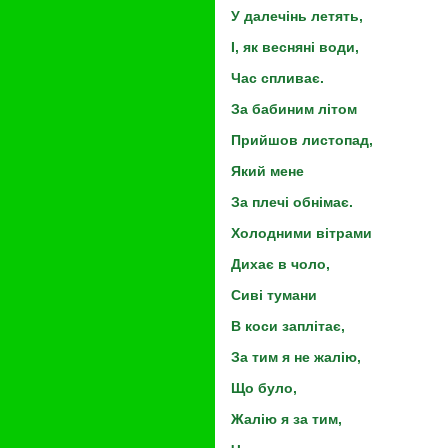
У далечінь летять,
І, як весняні води,
Час спливає.
За бабиним літом
Прийшов листопад,
Який мене
За плечі обнімає.
Холодними вітрами
Дихає в чоло,
Сиві тумани
В коси заплітає,
За тим я не жалію,
Що було,
Жалію я за тим,