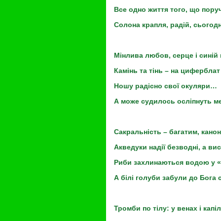
Все одно життя того, що пору
Солона крапля, радій, сьогодн
Мінлива любов, серце і синій 
Камінь та тінь – на циферблат 
Ношу радісно свої окуляри…
А може судилось осліпнуть м
Сакральність – багатим, канони
Акведуки надії безводні, а висо
Риби захлинаються водою у «
А білі голуби забули до Бога 
Тромби по тілу: у венах і капі