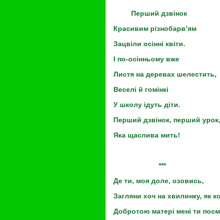
Перший дзвінок
Красивим різнобарв’ям
Зацвіли осінні квіти.
І по-осінньому вже
Листя на деревах шелестить,
Веселі й гомінкі
У школу ідуть діти.
Перший дзвінок, перший урок
Яка щаслива мить!
***
Де ти, моя доле, озовись,
Загляни хоч на хвилинку, як к
Добротою матері мені ти посм