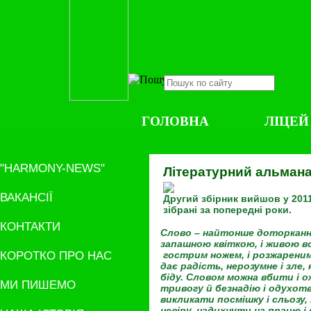
ГОЛОВНА
ЛІЦЕЙ
"HARMONY-NEWS"
Літературний альман
ВАКАНСІЇ
Другий збірник вийшов у 2011 
зібрані за попередні роки.
КОНТАКТИ
Слово – найтонше доторкання
запашною квіткою, і живою во
КОРОТКО ПРО НАС
гострим ножем, і розжареним 
дає радість, нерозумне і зле
біду. Словом можна вбити і 
МИ ПИШЕМО
тривогу й безнадію і одухот
викликати посмішку і сльозу,
невіру, надихнути на працю і