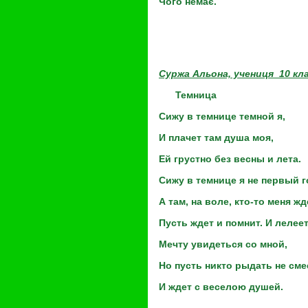
Чого немає.
Суржа Альона, учениця 10 кл
Темница
Сижу в темнице темной я,
И плачет там душа моя,
Ей грустно без весны и лета.
Сижу в темнице я не первый г
А там, на воле, кто-то меня жд
Пусть ждет и помнит. И лелее
Мечту увидеться со мной,
Но пусть никто рыдать не сме
И ждет с веселою душей.