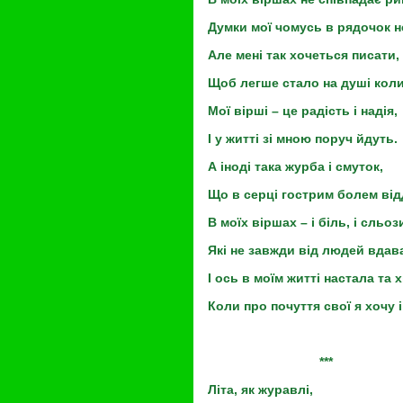
Думки мої чомусь в рядочок н
Але мені так хочеться писати,
Щоб легше стало на душі коли
Мої вірші – це радість і надія,
І у житті зі мною поруч йдуть.
А іноді така журба і смуток,
Що в серці гострим болем ві
В моїх віршах – і біль, і сльоз
Які не завжди від людей вдав
І ось в моїм житті настала та 
Коли про почуття свої я хочу 
***
Літа, як журавлі,