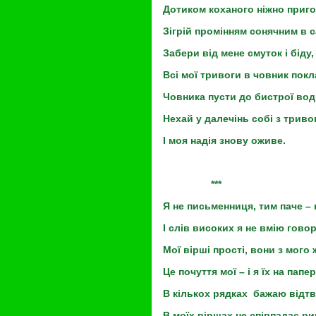
Дотиком коханого ніжно приг
Зігрій промінням сонячним в с
Забери від мене смуток і біду,
Всі мої тривоги в човник покл
Човника пусти до бистрої вод
Нехай у далечінь собі з триво
І моя надія знову оживе.
***
Я не письменниця, тим паче – 
І слів високих я не вмію гово
Мої вірші прості, вони з мого 
Це почуття мої – і я їх на папер
В кількох рядках бажаю відт
В моїх віршах не співпадає ри