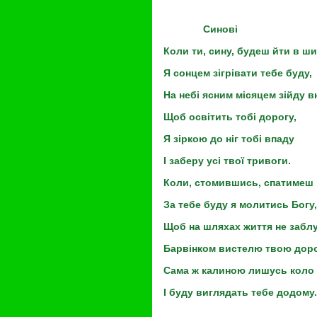
Синові
Коли ти, сину, будеш йти в ши
Я сонцем зігрівати тебе буду,
На небі ясним місяцем зійду в
Щоб освітить тобі дорогу,
Я зіркою до ніг тобі впаду
І заберу усі твої тривоги.
Коли, стомившись, спатимеш 
За тебе буду я молитись Богу,
Щоб на шляхах життя не заблу
Барвінком вистелю твою доро
Сама ж калиною лишусь коло 
І буду виглядать тебе додому.