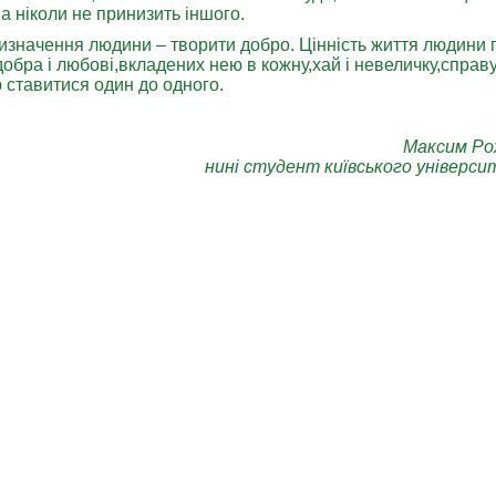
а ніколи не принизить іншого.
изначення людини – творити добро. Цінність життя людини
добра і любові,вкладених нею в кожну,хай і невеличку,справ
ю ставитися один до одного.
Максим Рох
нині студент київського універси