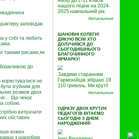
набір до 2-11 класів
нашого ліцею на 2024-
2025 навчальний рік.
ромадянина
детальніше
арактеру заповідав
ШАНОВНІ КОЛЕГИ!
а у собі та любить
ДЯКУЮ ВСІМ ХТО
сама.
ДОЛУЧИВСЯ ДО
СЬОГОДНІШНЬОГО
і такими рисами,як
БЛАГОЧИННОГО
ЯРМАРКУ!
облажливою до
Завдяки старанням
Гармонійців зібрано 19
о користуватися не
110 гривень. Ми круті!
 бути згубним для
альних розмов двох
детальніше
ння… Що чекає
за собою.
ОДРАЗУ ДВОХ КРУТИХ
потрібно витрачати
ПЕДАГОГІВ ВІТАЄМО
яких обставин
СЬОГОДНІ З ДНЕМ
НАРОДЖЕННЯ!
ніше кожен
 людина з шанобою
Інно Вікторівно,