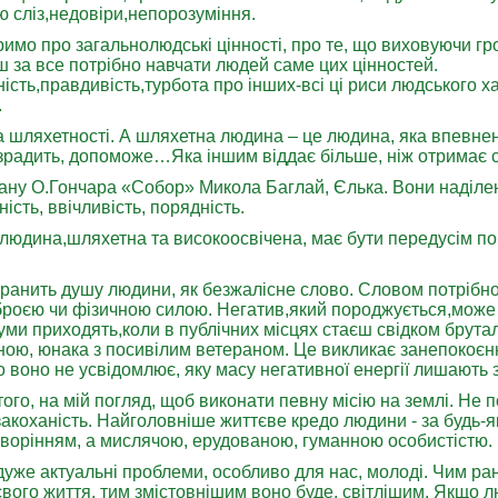
 сліз,недовіри,непорозуміння.
римо про загальнолюдські цінності, про те, що виховуючи г
ш за все потрібно навчати людей саме цих цінностей.
ість,правдивість,турбота про інших-всі ці риси людського х
.
а шляхетності. А шляхетна людина – це людина, яка впевнен
зрадить, допоможе…Яка іншим віддає більше, ніж отримає 
ану О.Гончара «Собор» Микола Баглай, Єлька. Вони наділен
ість, ввічливість, порядність.
людина,шляхетна та високоосвічена, має бути передусім п
е ранить душу людини, як безжалісне слово. Словом потрібн
броєю чи фізичною силою. Негатив,який породжується,може
думи приходять,коли в публічних місцях стаєш свідком брут
иною, юнака з посивілим ветераном. Це викликає занепокоє
 воно не усвідомлює, яку масу негативної енергії лишають 
го, на мій погляд, щоб виконати певну місію на землі. Не 
закоханість. Найголовніше життєве кредо людини - за будь-
творінням, а мислячою, ерудованою, гуманною особистістю.
уже актуальні проблеми, особливо для нас, молоді. Чим ра
вого життя, тим змістовнішим воно буде, світлішим. Якщо