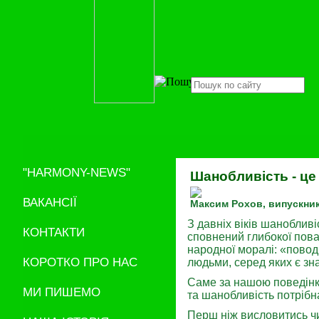
"HARMONY-NEWS"
Шанобливість - це
ВАКАНСІЇ
Максим Рохов, випускник
З давніх віків шанобливі
КОНТАКТИ
сповнений глибокої поваг
народної моралі: «повод
КОРОТКО ПРО НАС
людьми, серед яких є зн
Саме за нашою поведінко
МИ ПИШЕМО
та шанобливість потрібна
Перш ніж висловитись чи