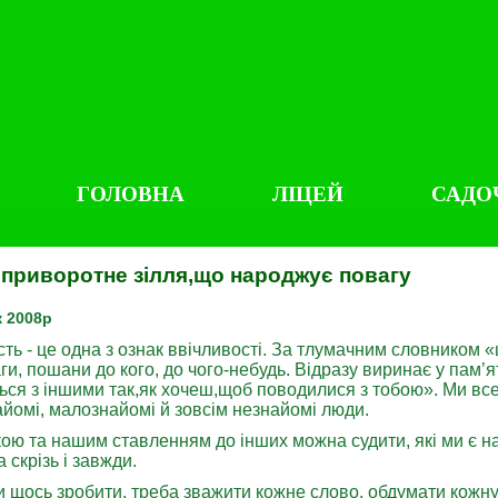
ГОЛОВНА
ЛІЦЕЙ
САДО
 приворотне зілля,що народжує повагу
 2008р
сть - це одна з ознак ввічливості. За тлумачним словником 
и, пошани до кого, до чого-небудь. Відразу виринає у пам’ят
ься з іншими так,як хочеш,щоб поводилися з тобою». Ми все
айомі, малознайомі й зовсім незнайомі люди.
ю та нашим ставленням до інших можна судити, які ми є на
 скрізь і завжди.
 щось зробити, треба зважити кожне слово, обдумати кожну