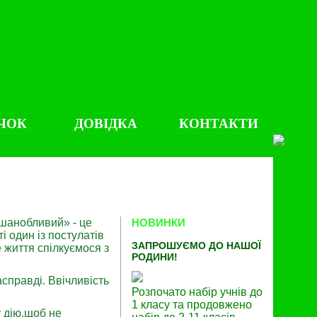
ЧОК
ДОВІДКА
КОНТАКТИ
«шанобливий» - це
НОВИНКИ
і один із постулатів
ЗАПРОШУЄМО ДО НАШОЇ
 життя спілкуємося з
РОДИНИ!
справді. Ввічливість
Розпочато набір учнів до
1 класу та продовжено
 дію,щоб не