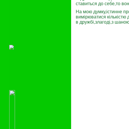
ставиться до себе,то вон
На мою думку,істинне пр
вимірюватися кількістю 
в дружбі,злагоді,з шано