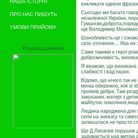
НАША ІСТОРІЯ
викликати однією фразою
Сьогодні ми багато гово
ПРО НАС ПИШУТЬ
незалежної України, пер
Гуманізм,доброта,порядн
УМОВИ ПРИЙОМУ
ще Володимир Мономах
Шанобливість-це і ознак
своє оточення… Яка не 
Розклад дзвінків
Саме такими є герої ром
доброзичливість, вихован
Я вважаю, що вихована 
слабкості і вад інших.
Відомо, що нічого так н
менш обережно, ніж зі з
проявів добра. Такі роз
закоханих, матері з дит
майбутнє покоління,якщо
Людина народжена для то
сили на зневагу та само
залишатися не просто с
Ще Д.Лихачов порушив д
задумається над метою с