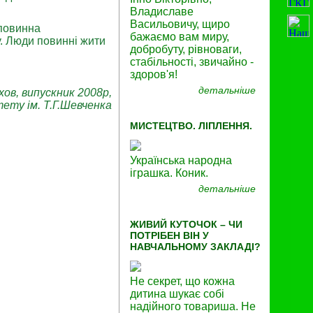
Владиславе
Васильовичу, щиро
 повинна
бажаємо вам миру,
у. Люди повинні жити
добробуту, рівноваги,
стабільності, звичайно -
здоров'я!
детальніше
ов, випускник 2008р,
тету ім. Т.Г.Шевченка
МИСТЕЦТВО. ЛІПЛЕННЯ.
Українська народна
іграшка. Коник.
детальніше
ЖИВИЙ КУТОЧОК – ЧИ
ПОТРІБЕН ВІН У
НАВЧАЛЬНОМУ ЗАКЛАДІ?
Не секрет, що кожна
дитина шукає собі
надійного товариша. Не