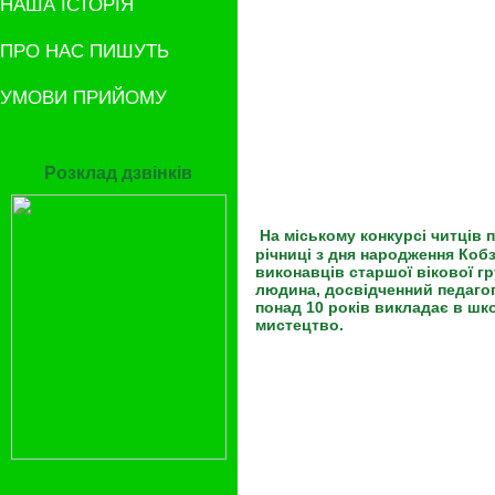
НАША ІСТОРІЯ
ПРО НАС ПИШУТЬ
УМОВИ ПРИЙОМУ
Розклад дзвінків
На міському конкурсі читців 
річниці з дня народження Кобз
виконавців старшої вікової гр
людина, досвідченний педаго
понад 10 років викладає в шко
мистецтво.