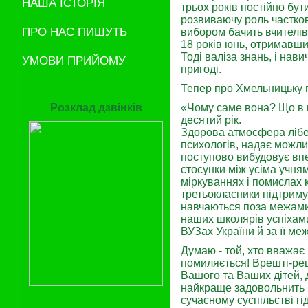
НАША ІСТОРІЯ
трьох років постійно бу
розвиваючу роль частков
ПРО НАС ПИШУТЬ
вибором бачить вчителів
18 років юнь, отримавши
Тоді валіза знань, і нав
УМОВИ ПРИЙОМУ
пригоді.
Тепер про Хмельницьку
Розклад дзвінків
«Чому саме вона? Що в н
десятий рік.
Здорова атмосфера лібер
психологів, надає можлив
поступово вибудовує впев
стосунки між усіма учня
міркуваннях і помислах к
третьокласники підтримув
навчаються поза межами 
наших школярів успіхам
ВУЗах України й за її ме
Думаю - той, хто вважає 
помиляється! Врешті-ре
Вашого та Ваших дітей, д
найкраще задовольнить в
сучасному суспільстві г