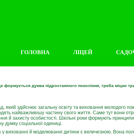
ГОЛОВНА
ЛІЦЕЙ
САДО
е формується думка підростаючого покоління, треба міцно три
д, який здійснює загальну освіту та виховання молодого пок
водять найважливішу частину свого життя. Саме тут вони от
ння й захисту особистості. Шкільні роки формують принципи
у думку соціальної одиниці.
в у вихованні й моделюванні дитини є величезною. Вона пол