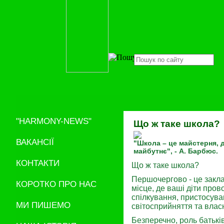
"HARMONY-NEWS"
Що ж таке школа?
ВАКАНСІЇ
"Школа – це майстерня, д
майбутнє", - А. Барбюс.
КОНТАКТИ
Що ж таке школа?
Першочергово - це закла
КОРОТКО ПРО НАС
місце, де ваші діти про
спілкування, пристосува
МИ ПИШЕМО
світосприйняття та власн
Безперечно, роль батькі