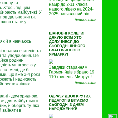
иховну та
набір до 2-11 класів
. Хтось під цим
нашого ліцею на 2024-
 обирають майбутнє! У
2025 навчальний рік.
дповідальне життя.
детальніше
язково стане у
ШАНОВНІ КОЛЕГИ!
ДЯКУЮ ВСІМ ХТО
 якій я навчаюсь
ДОЛУЧИВСЯ ДО
СЬОГОДНІШНЬОГО
БЛАГОЧИННОГО
ікованих вчителів та
ЯРМАРКУ!
ст та уподобання. Це
айже родинні,
рість чи агресію у
Завдяки старанням
 по-імені, де б
Гармонійців зібрано 19
ями, що вже 3-4 роки
110 гривень. Ми круті!
орюють і надихають
детальніше
айпрестижніших
вані - другорядною,
ОДРАЗУ ДВОХ КРУТИХ
ПЕДАГОГІВ ВІТАЄМО
ве для майбутнього
СЬОГОДНІ З ДНЕМ
», й оберіть ту, яка
НАРОДЖЕННЯ!
й зайняти в