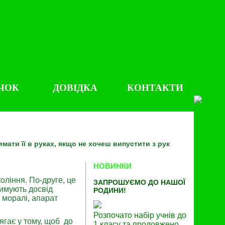
ЧОК
ДОВІДКА
КОНТАКТИ
мати її в руках, якщо не хочеш випустити з рук
НОВИНКИ
оління. По-друге, це
ЗАПРОШУЄМО ДО НАШОЇ
римують досвід
РОДИНИ!
 моралі, апарат
Розпочато набір учнів до
ягає у тому, щоб до
1 класу та продовжено