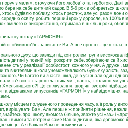
ти поруч з малям, оточуючи його любов’ю та турботою. Далі в
о бере на себе дитячий садок. В 5-6 років обирається школа
, хтось будівлю поблизу, хтось престиж, але усі разом вони
 середню освіту, робить перший крок у доросле, на 100% ві
ичок вмілого їх використання, отримана в шкільні роки, обов’
 приватну школу «ГАРМОНІЯ».
ій особливого?» - запитаєте Ви. А все просто – це школа, в
ального духу, що завжди під контролем групи висококваліф
ість дитині у повній мірі розкрити себе, зберігаючи свій хи
неність у реалізації особистості кожного учня. А дружні, м
ми та вчителями школи унеможливлюють будь-яку злість, зазд
ожного. Чи багато ви знаєте шкіл, де б усі знали один одного
али зв’язок зі старшокласниками і, навіть, з колишніми учн
Хмельницького?! Це спілкування, щорічні зустрічі підбадь
и та відзнаками випускників «ГАРМОНІЇ» у найвідоміших, н
жами.
школу місцем полуденного проведення часу, а її роль у вихо
шт, вирішувати Вам. Але перш ніж прийняти рішення, важли
ізнайтесь про школу якомога більше, зважте усі «за» і «проти
аші вимоги та потреби саме Вашої дитини, яка допоможе ї
ідне місце. А я бажаю Вам не помилитись.