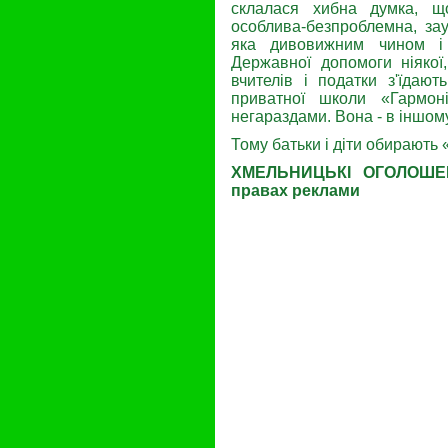
склалася хибна думка, щ
особлива-безпроблемна, зау
яка дивовижним чином і д
Державної допомоги ніякої
вчителів і податки з'їдают
приватної школи «Гармон
негараздами. Вона - в іншому
Тому батьки і діти обирають
ХМЕЛЬНИЦЬКІ ОГОЛОШЕНН
правах реклами