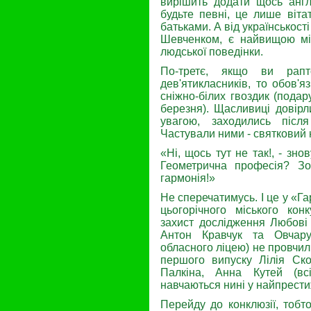
вирішить додати щось англ
будьте певні, це лише вітат
батьками. А від українськості 
Шевченком, є найвищою мі
людської поведінки.
По-третє, якщо ви рапт
дев'ятикласників, то обов'я
сніжно-білих гвоздик (по­д
березня). Щасливиці довір
увагою, заходи­лись після
Частували ними - святковий н
«Ні, щось тут не так!, - зно
Геометрична професія? З
гармонія!»
Не сперечатимусь. І це у «Гар
цьогорічного міського кон
захист дослідження Любові
Антон Кравчук та Овчарук
обласного ліцею) не провчил
першого випуску Лілія Ск
Палкіна, Анна Кутей (всі
навчаються нині у найпрести
Перейду до конклюзії, тобто