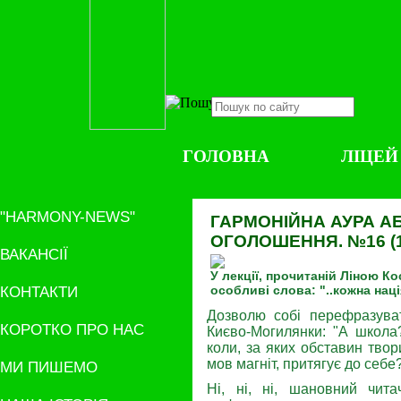
ГОЛОВНА
ЛІЦЕЙ
"HARMONY-NEWS"
ГАРМОНІЙНА АУРА А
ОГОЛОШЕННЯ. №16 (106
ВАКАНСІЇ
У лекції, прочитаній Ліною К
КОНТАКТИ
особливі слова: "..кожна нац
Дозволю собі перефразува
КОРОТКО ПРО НАС
Києво-Могилянки: "А школа
коли, за яких обставин твор
мов магніт, притягує до себе
МИ ПИШЕМО
Ні, ні, ні, шановний чит