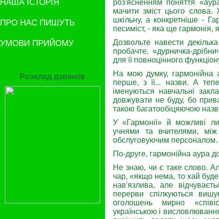
НАША ІСТОРІЯ
роз'ясненням поняття «аура
мачити зміст цього слова.
шкільну, а конкретніше - Га
ПРО НАС ПИШУТЬ
песиміст, - яка ще гармонія,
УМОВИ ПРИЙОМУ
Дозвольте навести декілька
пробачте, «дурничка-дрібни
для її повноцінного функціо
На мою думку, гармонійна а
Розклад дзвінків
перше, з її... назви. А те
іменуються навчальні зак
довжувати не буду, бо прив
такою багатообіцяючою назв
У «Гармонії» й можливі ли
учнями та вчителями, між
обслуговуючим персоналом.
По-друге, гармонійна аура до
Не знаю, чи є таке слово. А
чар, «якщо нема, то хай буде
нав'язлива, але відчу­ваєт
перерви спілкуються ви­ш
оголошень мирно «співіс
українською і висловлювання