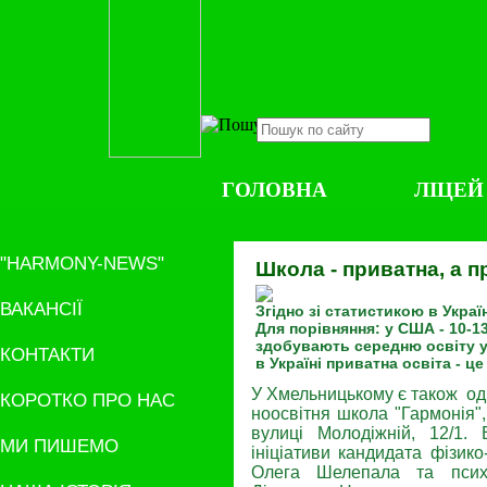
ГОЛОВНА
ЛІЦЕЙ
"HARMONY-NEWS"
Школа - приватна, а 
ВАКАНСІЇ
Згідно зі статистикою в Украї
Для порівняння: у США - 10-1
здобувають середню освіту у 
КОНТАКТИ
в Україні приватна освіта - ц
У Хмельницькому є також од
КОРОТКО ПРО НАС
ноосвітня школа "Гармонія"
вулиці Молодіжній, 12/1.
МИ ПИШЕМО
ініціативи кандидата фізик
Олега Шелепала та псих