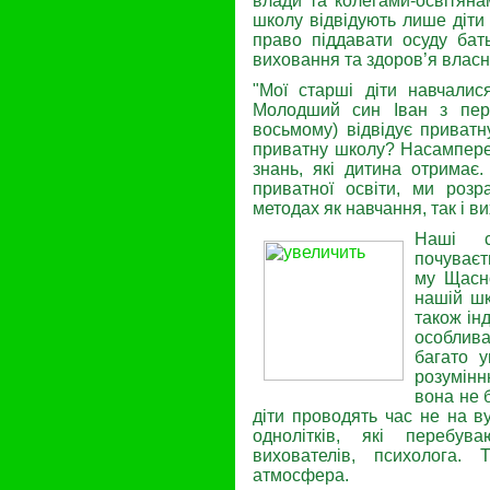
влади та колегами-освітяна
школу відвідують лише діти
право піддавати осуду бать
виховання та здоров’я власн
"Мої старші діти навчалися
Молодший син Іван з перш
восьмому) відвідує приват
приватну школу? Насамперед
знань, які дитина отримає.
приватної освіти, ми розр
методах як на­вчання, так і в
Наші с
почуваєт
му Щасно
нашій шк
також ін
осо­блив
багато у
розумінн
вона не б
діти проводять час не на в
однолітків, які перебув
вихователів, психолога.
атмосфера.