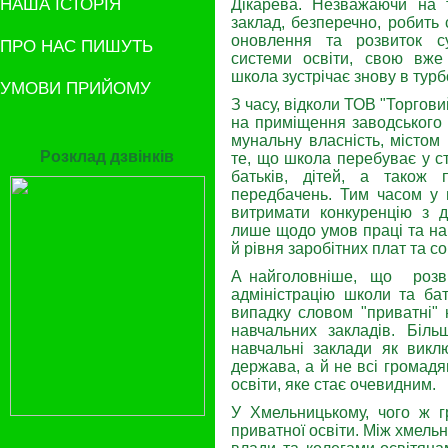
НАША ІСТОРІЯ
Дікарева. Незва­жаючи на
заклад, безперечно, робить
оновлення та розвиток су
ПРО НАС ПИШУТЬ
системи освіти, свою вже
школа зустрічає знову в турб
УМОВИ ПРИЙОМУ
З часу, відколи ТОВ "Торгов
на примі­щення заводського 
мунальну власність, містом
Розклад дзвінків
те, що школа перебуває у ст
батьків, дітей, а також 
передбачень. Тим часом у п
витримати конкуренцію з 
лише щодо умов праці та нав
й рівня заробітних плат та со
А най­головніше, що розв
адміністрацію школи та бат
випадку словом "приватні" 
навчаль­них закладів. Біл
навчальні заклади як виклю
держава, а й не всі громадя
освіти, яке стає очевидним.
У Хмельницькому, чого ж грі
приватної освіти. Між хмель