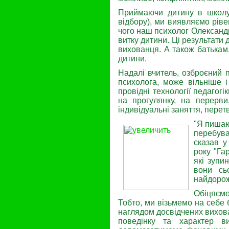
Приймаючи дитину в школу 
відбору), ми виявляємо ріве
чого наш психолог Олександр
витку дитини. Ці результати 
вихованця. А також батькам
дитини.
Надалі вчитель, озброєний 
психолога, може вільніше 
провідні технології педагог
на прогулянку, на перерви,
індивідуаль­ні заняття, пере
"Я пишаюс
пере­був
сказав у
року "Га
які зупи
вони сь
найдорож
Обіцяємо
Тобто, ми візьмемо на себе 
наглядом досвідчених вихова
поведінку та характер ви