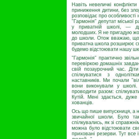
Навіть невеличкі конфлікти
приниження дитини, без зло
розповідає про особливості 
"Гармонія" депутат міської 
у приватній шко­лі, — д
молодших. Я не пригадую жод
до школи. Отож вважаю, що і
приватна школа розширює спе
будемо відстою­вати нашу шко
"Гармонія" практично зві­льн
перевіркою до­машніх завдан
свій позаурочний час. Діт
спілкуватися з однолітк
наставників. Ми почали "ві
вони виконували у школі
проводити разом: спілкувати
Кутій. Мені здається, дуже
хованців.
Ось що пише ви­пускниця, а н
звичайної школи. Було та
спілкувались, як зі справжн
можна було відсто­ювати сво
приховані резерви. Тут все 