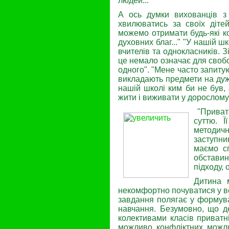
лю­дей..."
А ось думки вихованців з 
хвилюватись за своїх дітей
можемо отримати будь-які ко
духовних благ..." "У нашій 
вчителів та одноклас­ників. 
це немало означає для свобо
од­ного". "Мене часто запит
викладають предмети на дуже 
нашій школі ким би не був,
жити і виживати у дорослому 
"Приватн
суттю. Ї
методич
заступни
маємо сп
обставин
підходу,
Дитина 
некомфортно почуватися у ве
завдання полягає у фор­мува
навчання. Без­умовно, що 
колек­тивами класів приват
можливо, конфліктних, мож­л