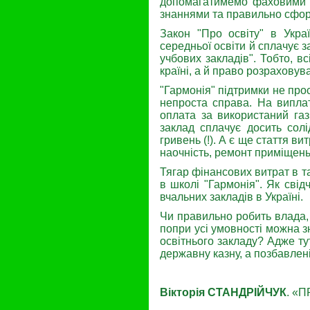
допомагатиме­мо фаховими 
знаннями та правильно сформ
Закон "Про освіту" в Укра
середньої освіти й сплачує за
учбових закладів". Тобто, в
країні, а й право розраховув
"Гармонія" підтримки не про
непроста справа. На виплат
оплата за використаний газ
заклад сплачує досить сол
гривень (!). А є ще стаття в
наочність, ремонт приміщень і
Тягар фінансових витрат в т
в школі "Гар­монія". Як сві
вчальних закладів в Україні.
Чи правильно робить вла­да
попри усі умов­ності можна 
освітнього закладу? Адже ту
державну казну, а позбавлені 
Вікторія СТАНДРІЙЧУК
. «П