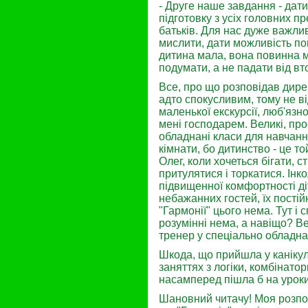
- Друге наше завдання - дати
підготовку з усіх головних п
батьків. Для нас дуже важлив
мислити, дати можливість пов
дитина мала, вона повинна ма
подумати, а не падати від вто
Все, про що розповідав дире
адто спокусливим, тому не в
маленької екскурсії, люб'язн
мені господарем. Великі, пр
обладнані класи для навчаннн
кімнати, бо дитинство - це то
Олег, коли хочеться бігати, с
притулятися і торкатися. Інк
підвищенної комфортності д
небажанних гостей, їх постій
"Гармонії" цього нема. Тут і
розумінні нема, а навіщо? В
тренер у спеціально обладн
Шкода, що прийшла у канікул
заняттях з логіки, комбінато
насамперед пішла б на уроки 
Шановний читачу! Моя розпов