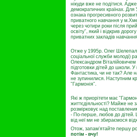
нікуди вже не подітися. Адже
демократичних країнах. Для У
ознака прогресивного розвитк
приватного навчання у м.Хм
через чотири роки після при
освіту", який і відкрив доро
приватних закладів навчання
Отже у 1995р. Олег Шелепало
соціальної служби молоді) р
Олександром Віталійовичем 
підготовки дітей до школи. У
Фантастика, чи не так? Але н
не зупинилися. Наступним к
"Гармонія".
Які ж приорітети має "Гармон
життєдіяльності? Майже не
розмірковує над поставлени
- По-перше, любов до дітей. 
від неї ми не збираємося від
Отож, запам'ятайте першу ро
потім - вчу!