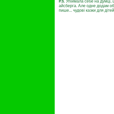
Упіймала себе на думці, 
P.S.
айсберга. Але одне додам о
пише... чудові казки для ді