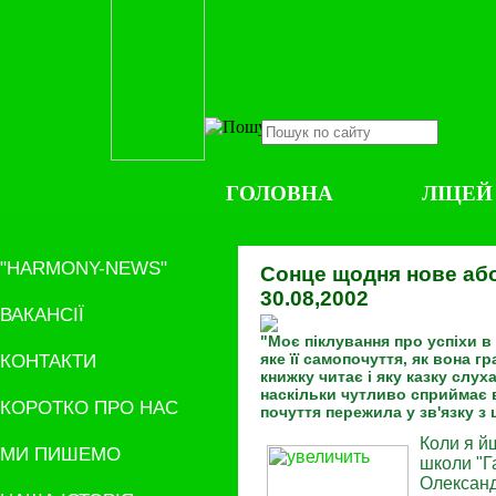
ГОЛОВНА
ЛІЦЕЙ
"HARMONY-NEWS"
Сонце щодня нове або
30.08,2002
ВАКАНСІЇ
"Моє піклування про успіхи в 
КОНТАКТИ
яке її самопочуття, як вона г
книжку читає і яку казку слух
наскільки чутливо сприймає в
КОРОТКО ПРО НАС
почуття пережила у зв'язку з
Коли я й
МИ ПИШЕМО
школи "Г
Олексан