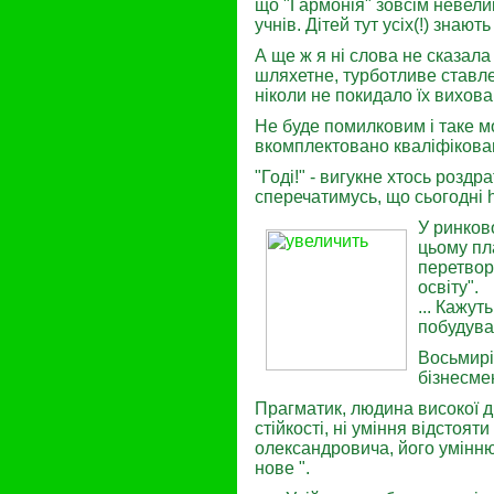
що "Гармонія" зовсім невелик
учнів. Дітей тут усіх(!) знають
А ще ж я ні слова не сказала
шляхетне, турботливе ставле
ніколи не покидало їх вихова
Не буде помилковим і таке мо
вкомплектовано кваліфікова
"Годі!" - вигукне хтось роздра
сперечатимусь, що сьогодні h
У ринков
цьому пл
перетвор
освіту".
... Кажут
побудуват
Восьмирі
бізнесме
Прагматик, людина високої д
стійкості, ні уміння відстоя
олександровича, його умінню
нове ".