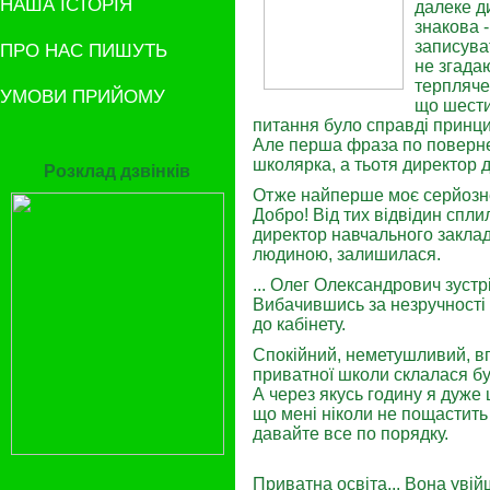
НАША ІСТОРІЯ
далеке д
знакова 
записуват
ПРО НАС ПИШУТЬ
не згадаю
терпляче
УМОВИ ПРИЙОМУ
що шестир
питання було справді принци
Але перша фраза по повернен
школярка, а тьотя директор 
Розклад дзвінків
Отже найперше моє серйозне 
Добро! Від тих відвідин спли
директор навчального закла
людиною, залишилася.
... Олег Олександрович зустрі
Вибачившись за незручності 
до кабінету.
Спокійний, неметушливий, вп
приватної школи склалася бу
А через якусь годину я дуже 
що мені ніколи не пощастить 
давайте все по порядку.
Приватна освіта... Вона увій